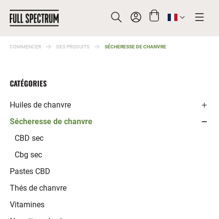
COMMENCER
DES PRODUITS
SÉCHERESSE DE CHANVRE
CHERCHER
CATÉGORIES
Huiles de chanvre
Sécheresse de chanvre
Huiles à spectre complet
Huiles à spectre complet
CBD sec
Huiles de CBD
Cbg sec
Huiles CBG
Pastes CBD
Thés de chanvre
Vitamines